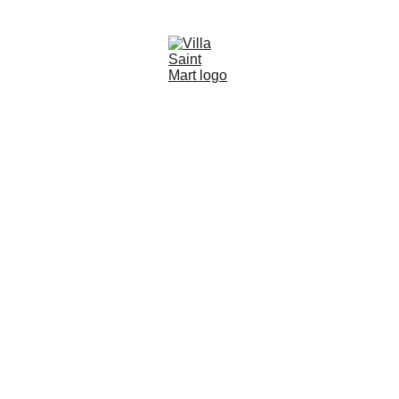
Villa Saint Mart location de villa de vacances 4 étoiles à 
500m de la plage à Saint Martin De Bréhal en Normandie
Rendez-vous cet été 
pour le programme